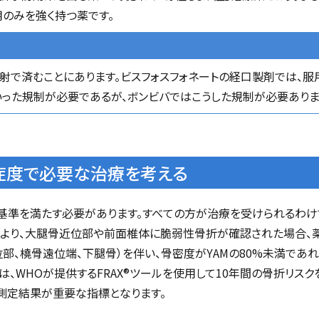
用のみを強く持つ薬です。
注射で済むことにあります。ビスフォスフォネートの経口製剤では、
った規制が必要であるが、ボンビバではこうした規制が必要ありま
症度で必要な治療を考える
基準を満たす必要があります。すべての方が治療を受けられるわけ
」により、大腿骨近位部や前面椎体に脆弱性骨折が確認された場合、
部、橈骨遠位端、下腿骨）を伴い、骨密度がYAMの80%未満であ
、WHOが提供するFRAX®ツールを使用して10年間の骨折リス
測定結果が重要な指標となります。