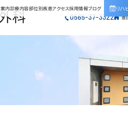
リハ
院案内
診療内容
部位別疾患
アクセス
採用情報
ブログ
0565-37-3322
豊