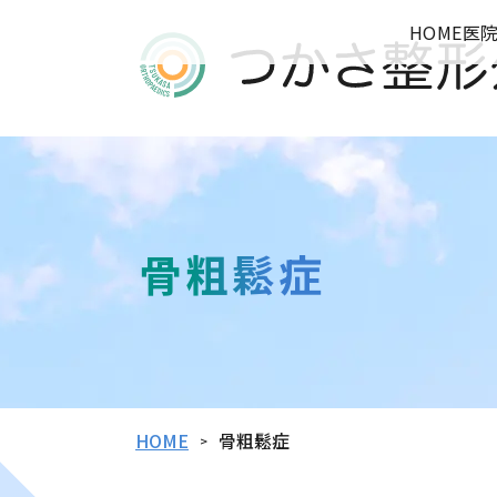
つかさ整形外科
HOME
医
骨粗鬆症
HOME
骨粗鬆症