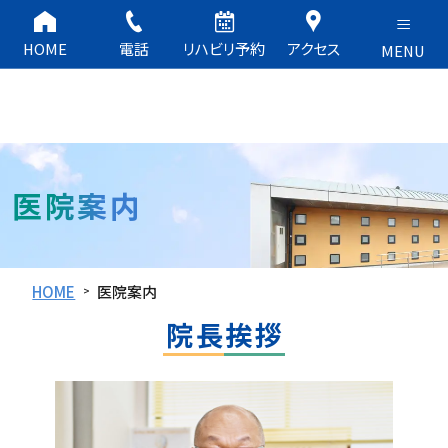
つかさ整形外科
HOME
電話
リハビリ予約
アクセス
医院案内
HOME
医院案内
院長挨拶