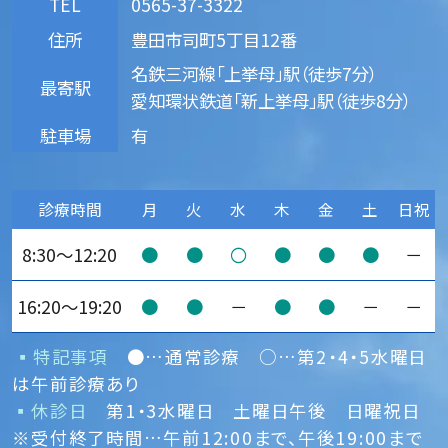
TEL
0565-37-3322
住所
豊田市司町5丁目12番
名鉄三河線「上挙母」駅（徒歩7分）
最寄駅
愛知環状鉄道「新上挙母」駅（徒歩8分）
駐車場
有
診療時間
月
火
水
木
金
土
日祝
8:30～12:20
●
●
〇
●
●
●
－
16:20～19:20
●
●
－
●
●
－
－
▪特記事項
●
…通常診療
○
…第2・4・5水曜日
は午前診療あり
▪休診日
第1・3水曜日 土曜日午後 日曜祝日
※受付終了時間…午前12:00まで、午後19:00まで